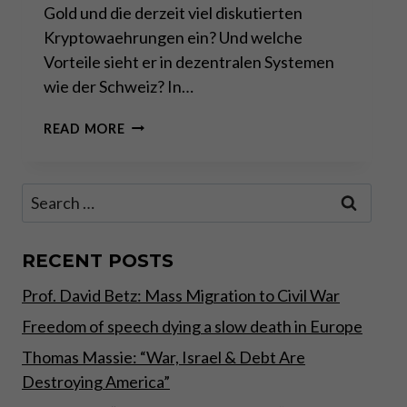
Gold und die derzeit viel diskutierten
Kryptowaehrungen ein? Und welche
Vorteile sieht er in dezentralen Systemen
wie der Schweiz? In…
RESPONSA
READ MORE
LIBERTA
&
CLAUDIO
Search
GRASS
for:
ABOUT
DECENTRALIZATION
AND
RECENT POSTS
ALTERNATIVE
Prof. David Betz: Mass Migration to Civil War
CURRENCIES
–
Freedom of speech dying a slow death in Europe
GERMAN/DEUTSCH
Thomas Massie: “War, Israel & Debt Are
Destroying America”