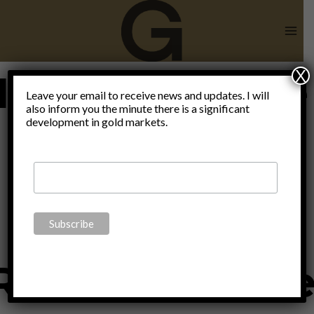
Skip
to
content
X
Internationale
Leave your email to receive news and updates. I will
also inform you the minute there is a significant
development in gold markets.
Edelmetall-
und
Rohstoffmess