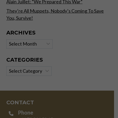
Alain Juillet: “We Prepared This War”
They’re All Muppets, Nobody’s Coming To Save
You, Survive!
ARCHIVES
Archives
CATEGORIES
Categories
CONTACT
Phone