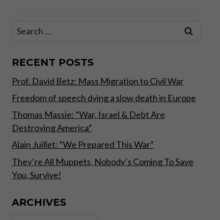
&
CLAUDIO
Search
GRASS
for:
ABOUT
DECENTRALIZATION
AND
RECENT POSTS
ALTERNATIVE
Prof. David Betz: Mass Migration to Civil War
CURRENCIES
–
Freedom of speech dying a slow death in Europe
GERMAN/DEUTSCH
Thomas Massie: “War, Israel & Debt Are
Destroying America”
Alain Juillet: “We Prepared This War”
They’re All Muppets, Nobody’s Coming To Save
You, Survive!
ARCHIVES