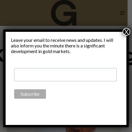
Skip
to
content
X
Leave your email to receive news and updates. I will
also inform you the minute there is a significant
Kryptowährun
development in gold markets.