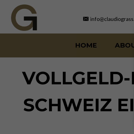
Skip
to
info@claudiograss
content
HOME
ABO
VOLLGELD-I
SCHWEIZ E