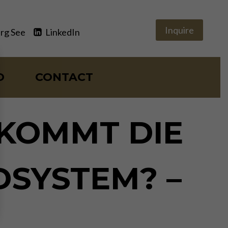
Inquire
rg See
LinkedIn
O
CONTACT
EKOMMT DIE
DSYSTEM? –