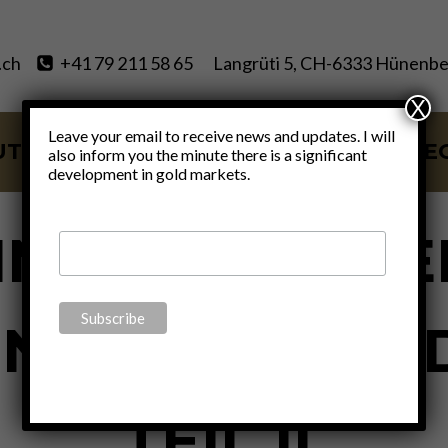
.ch
+41 79 211 58 65
Langrüti 5, CH-6333 Hünenbe
X
Leave your email to receive news and updates. I will
UT
SERVICES
BLOG
VIDE
also inform you the minute there is a significant
development in gold markets.
ECONOMICS
|
FINANCE
|
GOLD
|
MONETARY
|
POLITICS
NITIATIVE: B
IN NEUES GEL
TEIL II