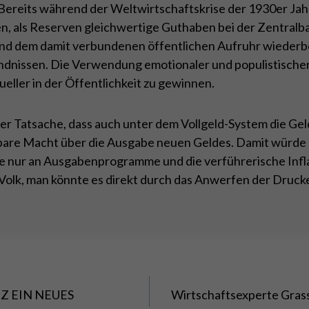
. Bereits während der Weltwirtschaftskrise der 1930er J
ten, als Reserven gleichwertige Guthaben bei der Zentralb
 und dem damit verbundenen öffentlichen Aufruhr wiederb
ändnissen. Die Verwendung emotionaler und populistischer
eller in der Öffentlichkeit zu gewinnen.
der Tatsache, dass auch unter dem Vollgeld-System die Ge
ierbare Macht über die Ausgabe neuen Geldes. Damit wür
 nur an Ausgabenprogramme und die verführerische Inflat
Volk, man könnte es direkt durch das Anwerfen der Druc
Z EIN NEUES
Wirtschaftsexperte Grass