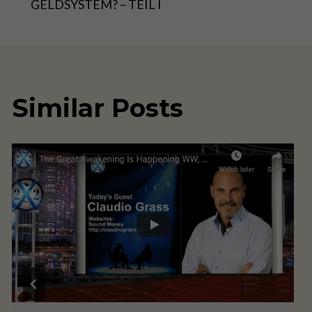
navigation
GELDSYSTEM? – TEIL I
Similar Posts