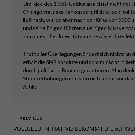
Die Idee des 100%-Geldes an sich ist nicht neu
Chicago vor, dass Banken verpflichtet sein soll
ließ nach, wurde aber nach der Krise von 2008
und seine Folgen führten zu einigen Missverst
zumindest die Unterstützung gewisser Intellektu
Trotz aller Überlegungen ändert sich nichts an 
erhält die SNB absolute und somit unkontroll
durch politische Beamte garantieren. Man denke
Steuererhöhungen müssten nicht mehr vor das 
Artikel
Post
PREVIOUS
VOLLGELD-INITIATIVE: BEKOMMT DIE SCHWEI