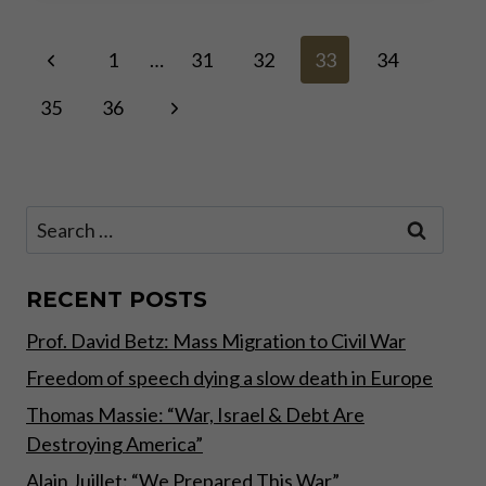
MEANS
FASTEST
Page
Previous
RATE
1
…
31
32
33
34
RISE
Page
EVER
Next
35
36
navigation
–
MARTIN
Page
ARMSTRONG
Search
for:
RECENT POSTS
Prof. David Betz: Mass Migration to Civil War
Freedom of speech dying a slow death in Europe
Thomas Massie: “War, Israel & Debt Are
Destroying America”
Alain Juillet: “We Prepared This War”