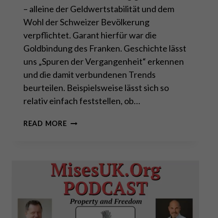
– alleine der Geldwertstabilität und dem
Wohl der Schweizer Bevölkerung
verpflichtet. Garant hierfür war die
Goldbindung des Franken. Geschichte lässt
uns „Spuren der Vergangenheit“ erkennen
und die damit verbundenen Trends
beurteilen. Beispielsweise lässt sich so
relativ einfach feststellen, ob…
VÖLLIG
READ MORE
LOSGELÖST
–
DIE
SCHWEIZERISCHE
NATIONALBANK
UND
DAS
GOLD