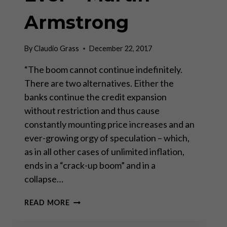
Armstrong
By
Claudio Grass
December 22, 2017
“The boom cannot continue indefinitely.
There are two alternatives. Either the
banks continue the credit expansion
without restriction and thus cause
constantly mounting price increases and an
ever-growing orgy of speculation – which,
as in all other cases of unlimited inflation,
ends in a “crack-up boom” and in a
collapse…
HISTORIC
READ MORE
BOND
BUBBLE