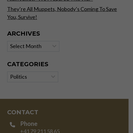
They’re All Muppets, Nobody’s Coming To Save
You, Survive!
ARCHIVES
Archives
CATEGORIES
Categories
CONTACT
Phone
+41 79 211 58 65