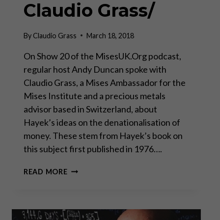
Claudio Grass/
By
Claudio Grass
March 18, 2018
On Show 20 of the MisesUK.Org podcast,
regular host Andy Duncan spoke with
Claudio Grass, a Mises Ambassador for the
Mises Institute and a precious metals
advisor based in Switzerland, about
Hayek’s ideas on the denationalisation of
money. These stem from Hayek’s book on
this subject first published in 1976….
FRIEDRICH
READ MORE
AUGUST
VON
HAYEK
AND