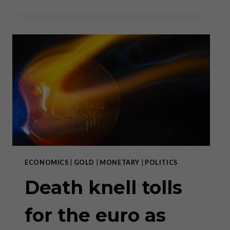
SCHWEIZ
ALS
MODELL
FÜR
DEN
REST
DER
WELT
–
TEIL
I
ECONOMICS
|
GOLD
|
MONETARY
|
POLITICS
Death knell tolls
for the euro as