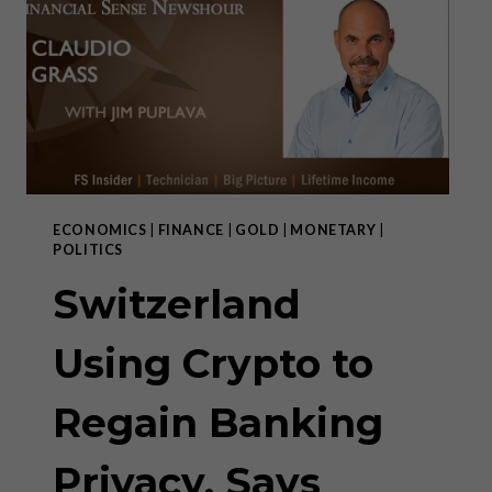
THE
CURRENT
MONETARY
SYSTEM,
CHANGE
IS
COMING:
CLAUDIO
GRASS
ECONOMICS
|
FINANCE
|
GOLD
|
MONETARY
|
POLITICS
Switzerland
Using Crypto to
Regain Banking
Privacy, Says