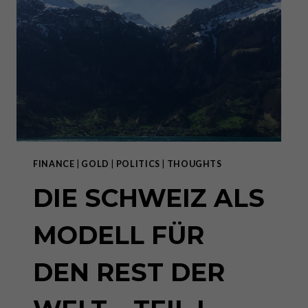
DEN
REST
DER
WELT
–
TEIL
II
FINANCE
|
GOLD
|
POLITICS
|
THOUGHTS
DIE SCHWEIZ ALS
MODELL FÜR
DEN REST DER