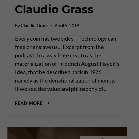
Claudio Grass
By
Claudio Grass
April 5, 2018
Every coin has two sides – Technology can
free or enslave us… Excerpt from the
podcast: In a way I see crypto as the
materialization of Friedrich August Hayek’s
Idea, that he described back in 1976,
namely as the denationalization of money.
If we see the value and philosophy of…
THE
READ MORE
GLOBAL
COMMUNITY
IS
UNHAPPY
WITH