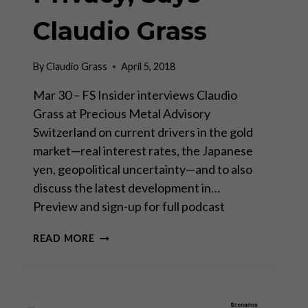
Claudio Grass
By
Claudio Grass
April 5, 2018
Mar 30 – FS Insider interviews Claudio
Grass at Precious Metal Advisory
Switzerland on current drivers in the gold
market—real interest rates, the Japanese
yen, geopolitical uncertainty—and to also
discuss the latest development in…
Preview and sign-up for full podcast
SWITZERLAND
READ MORE
USING
CRYPTO
TO
REGAIN
BANKING