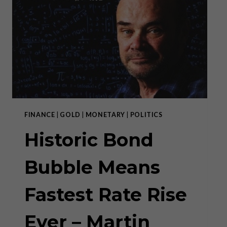
THE
DENATIONALISATION
OF
MONEY
WITH
CLAUDIO
GRASS/
FINANCE
|
GOLD
|
MONETARY
|
POLITICS
Historic Bond
Bubble Means
Fastest Rate Rise
Ever – Martin