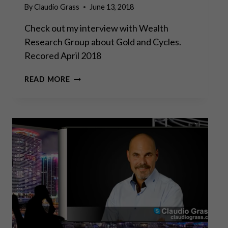
By
Claudio Grass
June 13, 2018
Check out my interview with Wealth
Research Group about Gold and Cycles.
Recored April 2018
THE
READ MORE
CYCLE
IS
RIGHT
WHERE
WE
WANT
IT!