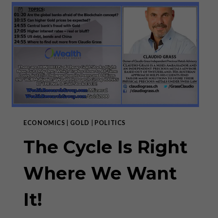
DIE
DEZENTRALE
ZUKUNFT
DES
GELDES
ECONOMICS
|
GOLD
|
POLITICS
The Cycle Is Right
Where We Want
It!