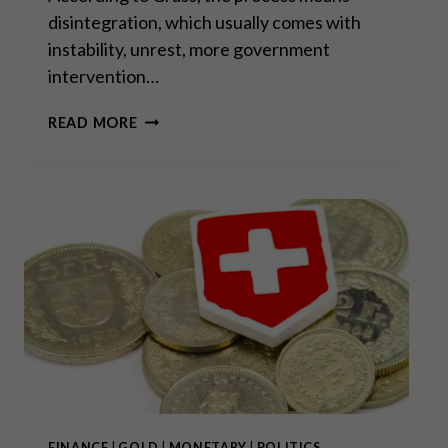
disintegration, which usually comes with
instability, unrest, more government
intervention…
DEATH
READ MORE
KNELL
TOLLS
FOR
THE
EURO
AS
MORE
EUROPEAN
NATIONS
REPATRIATE
GOLD
–
EXPERT
TO
RT
FINANCE
|
GOLD
|
MONETARY
|
POLITICS