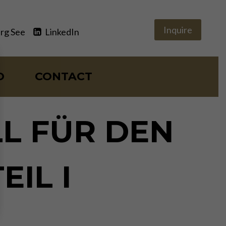
Inquire
rg See
LinkedIn
O
CONTACT
L FÜR DEN
EIL I