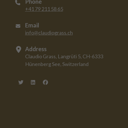
Phone
+41 79 211 58 65
Email
info@claudiograss.ch
Address
Claudio Grass, Langrüti 5, CH-6333
Hünenberg See, Switzerland