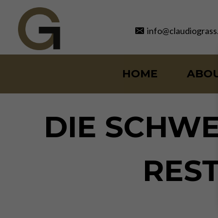
Skip
to
info@claudiograss
content
HOME
ABO
DIE SCHWE
REST