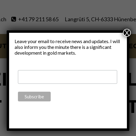
.ch
+41 79 211 58 65
Langrüti 5, CH-6333 Hünenbe
X
Leave your email to receive news and updates. I will
UT
SERVICES
BLOG
VIDE
also inform you the minute there is a significant
development in gold markets.
FINANCE
|
GOLD
|
POLITICS
|
THOUGHTS
IZ ALS MODEL
 DER WELT – T
By
Claudio Grass
April 5, 2018