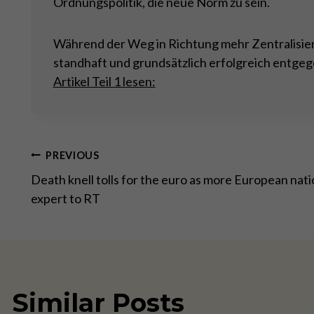
Ordnungspolitik, die neue Norm zu sein.
Während der Weg in Richtung mehr Zentralisierun
standhaft und grundsätzlich erfolgreich entgeg
Artikel Teil 1 lesen:
Post
PREVIOUS
Death knell tolls for the euro as more European nati
navigation
expert to RT
Similar Posts