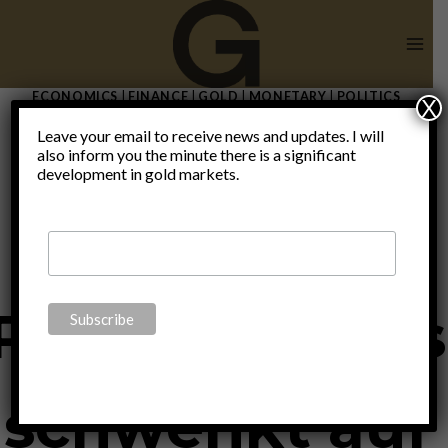
Skip
to
content
ECONOMICS
|
FINANCE
|
GOLD
|
MONETARY
|
POLITICS
X
Wichtigster
Leave your email to receive news and updates. I will
also inform you the minute there is a significant
development in gold markets.
Schweizer
Pensionsfonds
schwenkt auf