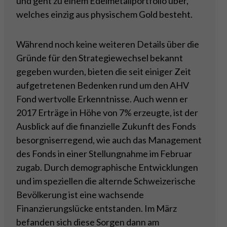
und geht zu einem Edelmetallportfolio über,
welches einzig aus physischem Gold besteht.
Während noch keine weiteren Details über die
Gründe für den Strategiewechsel bekannt
gegeben wurden, bieten die seit einiger Zeit
aufgetretenen Bedenken rund um den AHV
Fond wertvolle Erkenntnisse. Auch wenn er
2017 Erträge in Höhe von 7% erzeugte, ist der
Ausblick auf die finanzielle Zukunft des Fonds
besorgniserregend, wie auch das Management
des Fonds in einer Stellungnahme im Februar
zugab. Durch demographische Entwicklungen
und im speziellen die alternde Schweizerische
Bevölkerung ist eine wachsende
Finanzierungslücke entstanden. Im März
befanden sich diese Sorgen dann am