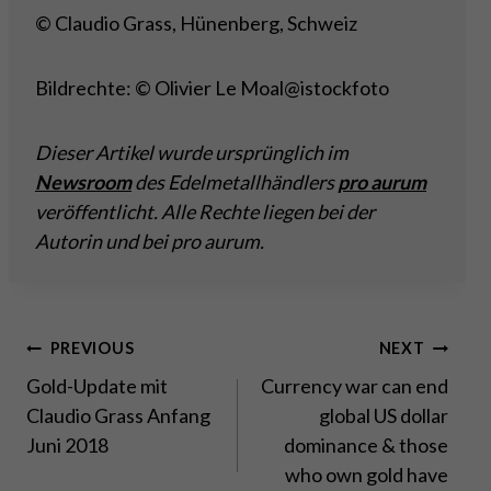
© Claudio Grass, Hünenberg, Schweiz
Bildrechte: © Olivier Le Moal@istockfoto
Dieser Artikel wurde ursprünglich im
Newsroom
des Edelmetallhändlers
pro aurum
veröffentlicht. Alle Rechte liegen bei der
Autorin und bei pro aurum.
Post
PREVIOUS
NEXT
Gold-Update mit
Currency war can end
navigation
Claudio Grass Anfang
global US dollar
Juni 2018
dominance & those
who own gold have